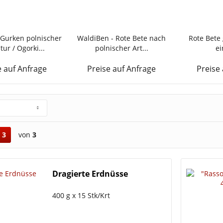
 Gurken polnischer
WaldiBen - Rote Bete nach
Rote Bete
ur / Ogorki...
polnischer Art...
ei
e auf Anfrage
Preise auf Anfrage
Preise
3
von
3
Dragierte Erdnüsse
400 g x 15 Stk/Krt