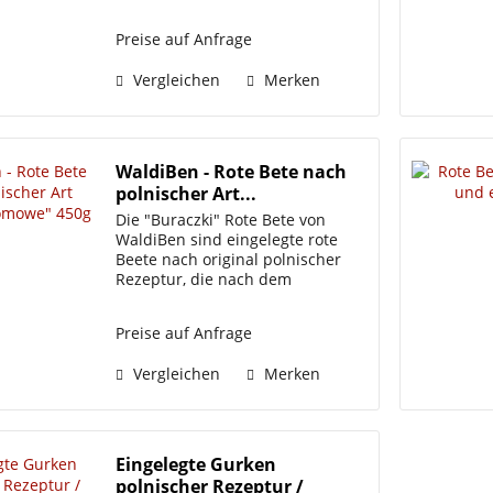
(6%) aus Kirschsaftkonzentrat,
schwarzes
Preise auf Anfrage
Johannisbeeresaftkonzentrat,
Aroniasaftkonzentrat,
Vergleichen
Merken
Säurerungsmittel:...
WaldiBen - Rote Bete nach
polnischer Art...
Die "Buraczki" Rote Bete von
WaldiBen sind eingelegte rote
Beete nach original polnischer
Rezeptur, die nach dem
Pasteurisierungsverfahren
hergestellt werden. Diese
Preise auf Anfrage
traditionelle
Zubereitungsmethode bewahrt
Vergleichen
Merken
den vollen Geschmack und die...
Eingelegte Gurken
polnischer Rezeptur /