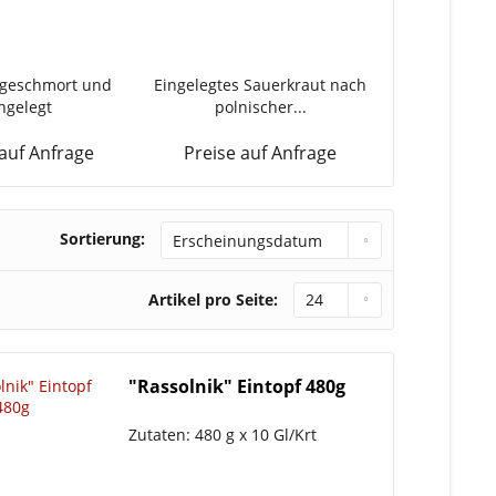
 geschmort und
Eingelegtes Sauerkraut nach
"Sweetlady" R
ngelegt
polnischer...
Moldawie
 auf Anfrage
Preise auf Anfrage
Preise a
Sortierung:
Artikel pro Seite:
"Rassolnik" Eintopf 480g
Zutaten: 480 g x 10 Gl/Krt