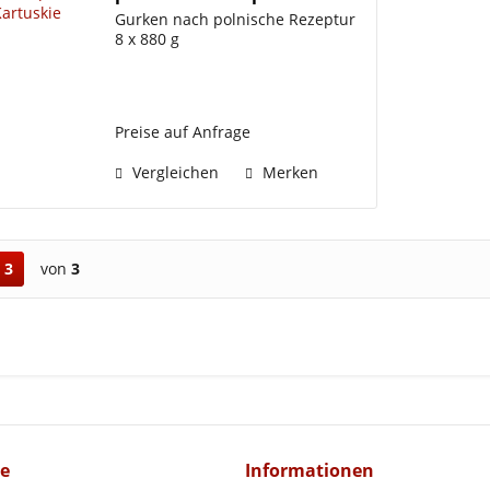
Ogorki...
Gurken nach polnische Rezeptur
8 x 880 g
Preise auf Anfrage
Vergleichen
Merken
3
von
3
ce
Informationen