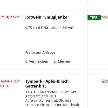
Rotwein "Smugljanka"
TIPP!
0,75 L x 6 Fl/Krt, alc. 11,5% vol.
Preise auf Anfrage
Vergleichen
Merken
Tymbark - Apfel-Kirsch
Getränk 1L
1 L x 12 Stk/Krt Zutaten: Wasser,
Apfelsaft (14%) aus
Apfelsaftkonzentrat, Glukose-
Fruktose-Sirup, Zucker, Kirschsaft